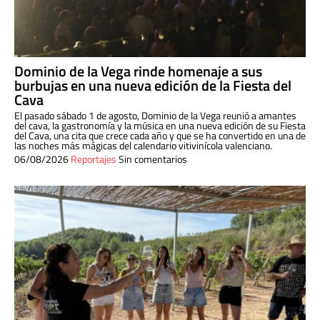
Dominio de la Vega rinde homenaje a sus
burbujas en una nueva edición de la Fiesta del
Cava
El pasado sábado 1 de agosto, Dominio de la Vega reunió a amantes
del cava, la gastronomía y la música en una nueva edición de su Fiesta
del Cava, una cita que crece cada año y que se ha convertido en una de
las noches más mágicas del calendario vitivinícola valenciano.
06/08/2026
Reportajes
Sin comentarios