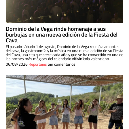
Dominio de la Vega rinde homenaje a sus
burbujas en una nueva edición de la Fiesta del
Cava
El pasado sábado 1 de agosto, Dominio de la Vega reunió a amantes
del cava, la gastronomía y la música en una nueva edición de su Fiesta
del Cava, una cita que crece cada año y que se ha convertido en una de
las noches más mágicas del calendario vitivinícola valenciano.
06/08/2026
Reportajes
Sin comentarios