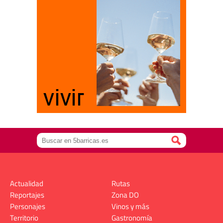
Actualidad
Rutas
Reportajes
Zona DO
Personajes
Vinos y más
Territorio
Gastronomía