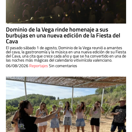
Dominio de la Vega rinde homenaje a sus
burbujas en una nueva edición de la Fiesta del
Cava
El pasado sábado 1 de agosto, Dominio de la Vega reunió a amantes
del cava, la gastronomía y la música en una nueva edición de su Fiesta
del Cava, una cita que crece cada año y que se ha convertido en una de
las noches más mágicas del calendario vitivinícola valenciano.
06/08/2026
Reportajes
Sin comentarios