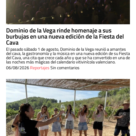
Dominio de la Vega rinde homenaje a sus
burbujas en una nueva edición de la Fiesta del
Cava
El pasado sábado 1 de agosto, Dominio de la Vega reunió a amantes
del cava, la gastronomía y la música en una nueva edición de su Fiesta
del Cava, una cita que crece cada año y que se ha convertido en una de
las noches más mágicas del calendario vitivinícola valenciano.
06/08/2026
Reportajes
Sin comentarios