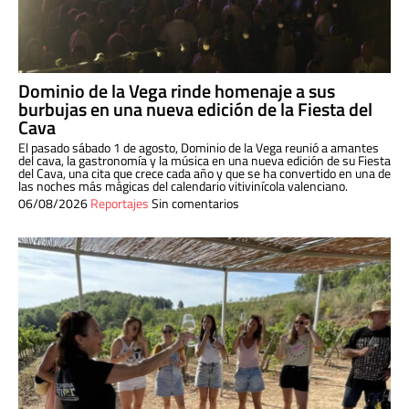
Dominio de la Vega rinde homenaje a sus
burbujas en una nueva edición de la Fiesta del
Cava
El pasado sábado 1 de agosto, Dominio de la Vega reunió a amantes
del cava, la gastronomía y la música en una nueva edición de su Fiesta
del Cava, una cita que crece cada año y que se ha convertido en una de
las noches más mágicas del calendario vitivinícola valenciano.
06/08/2026
Reportajes
Sin comentarios