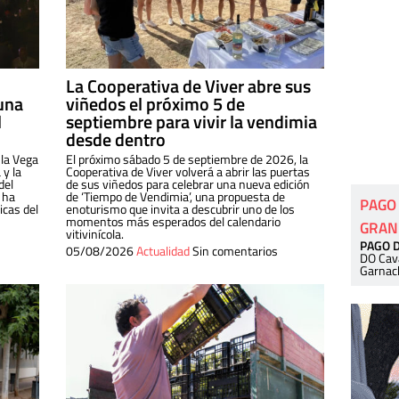
La Cooperativa de Viver abre sus
una
viñedos el próximo 5 de
l
septiembre para vivir la vendimia
desde dentro
 la Vega
El próximo sábado 5 de septiembre de 2026, la
 y la
Cooperativa de Viver volverá a abrir las puertas
del
de sus viñedos para celebrar una nueva edición
 ha
de ‘Tiempo de Vendimia’, una propuesta de
PAGO
cas del
enoturismo que invita a descubrir uno de los
momentos más esperados del calendario
GRAN
vitivinícola.
PAGO 
05/08/2026
Actualidad
Sin comentarios
DO Cav
Garnac