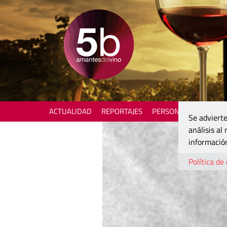
ACTUALIDAD
REPORTAJES
PERSONAJES
ENOTU
Se advierte
análisis al
información
Política de