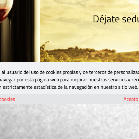
Déjate sedu
RISMO
ZONA DO
VINOS Y MÁS
GASTRONOMÍA
BLOGS
5B
 al usuario del uso de cookies propias y de terceros de personaliza
 navegar por esta página web para mejorar nuestros servicios y rec
 estrictamente estadística de la navegación en nuestro sitio web.
 cookies
Acepto