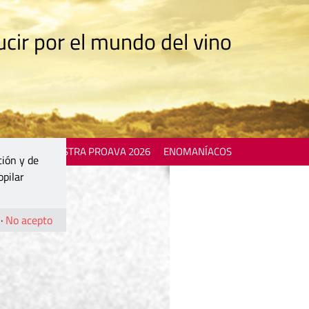
cir por el mundo del vino
 EVENTS
MOSTRA PROAVA 2026
ENOMANÍACOS
ción y de
opilar
·
No acepto