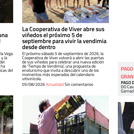
La Cooperativa de Viver abre sus
una
viñedos el próximo 5 de
l
septiembre para vivir la vendimia
desde dentro
 la Vega
El próximo sábado 5 de septiembre de 2026, la
 y la
Cooperativa de Viver volverá a abrir las puertas
del
de sus viñedos para celebrar una nueva edición
 ha
de ‘Tiempo de Vendimia’, una propuesta de
PAGO
cas del
enoturismo que invita a descubrir uno de los
momentos más esperados del calendario
GRAN
vitivinícola.
PAGO 
05/08/2026
Actualidad
Sin comentarios
DO Cav
Garnac