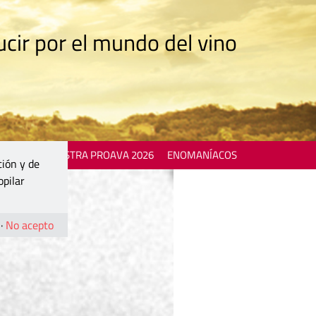
cir por el mundo del vino
 EVENTS
MOSTRA PROAVA 2026
ENOMANÍACOS
ción y de
opilar
·
No acepto