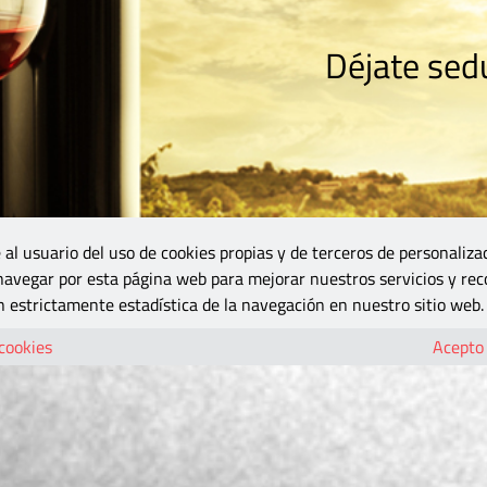
Déjate sedu
RISMO
ZONA DO
VINOS Y MÁS
GASTRONOMÍA
BLOGS
5B
 al usuario del uso de cookies propias y de terceros de personaliza
 navegar por esta página web para mejorar nuestros servicios y rec
 estrictamente estadística de la navegación en nuestro sitio web.
 cookies
Acepto