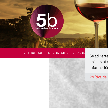
ACTUALIDAD
REPORTAJES
PERSONAJES
ENOTU
Se advierte
análisis al
información
Política de