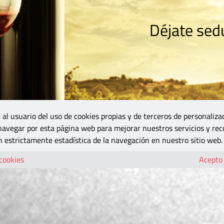
Déjate sedu
RISMO
ZONA DO
VINOS Y MÁS
GASTRONOMÍA
BLOGS
5B
 al usuario del uso de cookies propias y de terceros de personaliza
 navegar por esta página web para mejorar nuestros servicios y rec
 estrictamente estadística de la navegación en nuestro sitio web.
 cookies
Acepto