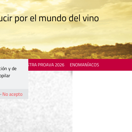
cir por el mundo del vino
 EVENTS
MOSTRA PROAVA 2026
ENOMANÍACOS
ción y de
opilar
·
No acepto