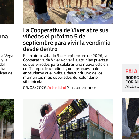
La Cooperativa de Viver abre sus
una
viñedos el próximo 5 de
l
septiembre para vivir la vendimia
desde dentro
 la Vega
El próximo sábado 5 de septiembre de 2026, la
 y la
Cooperativa de Viver volverá a abrir las puertas
del
de sus viñedos para celebrar una nueva edición
 ha
de ‘Tiempo de Vendimia’, una propuesta de
BALA
cas del
enoturismo que invita a descubrir uno de los
momentos más esperados del calendario
BODEG
vitivinícola.
DOP Al
Alicant
05/08/2026
Actualidad
Sin comentarios