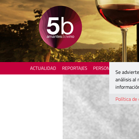
ACTUALIDAD
REPORTAJES
PERSONAJES
ENOTU
Se advierte
análisis al
información
Política de