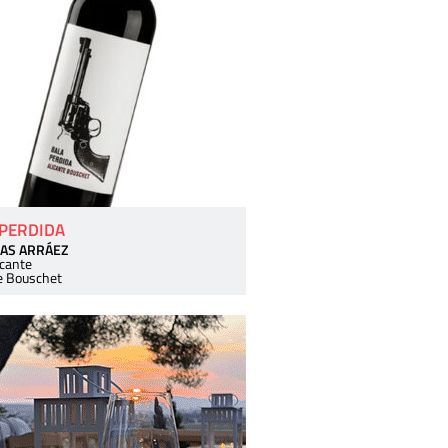
 PERDIDA
AS ARRÁEZ
icante
e Bouschet