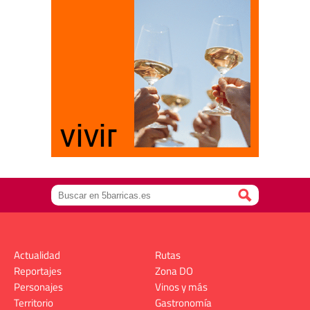
Actualidad
Rutas
Reportajes
Zona DO
Personajes
Vinos y más
Territorio
Gastronomía