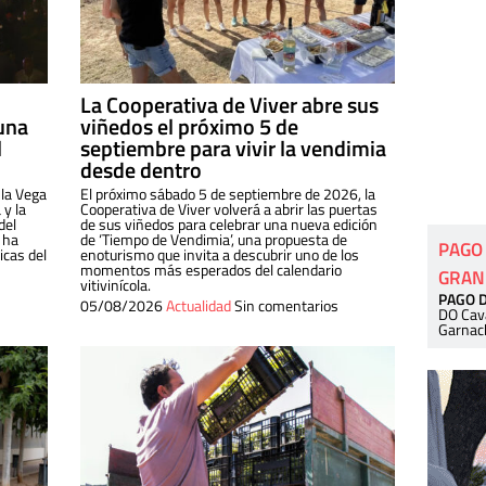
La Cooperativa de Viver abre sus
una
viñedos el próximo 5 de
l
septiembre para vivir la vendimia
desde dentro
 la Vega
El próximo sábado 5 de septiembre de 2026, la
 y la
Cooperativa de Viver volverá a abrir las puertas
del
de sus viñedos para celebrar una nueva edición
 ha
de ‘Tiempo de Vendimia’, una propuesta de
PAGO
cas del
enoturismo que invita a descubrir uno de los
momentos más esperados del calendario
GRAN
vitivinícola.
PAGO 
05/08/2026
Actualidad
Sin comentarios
DO Cav
Garnac