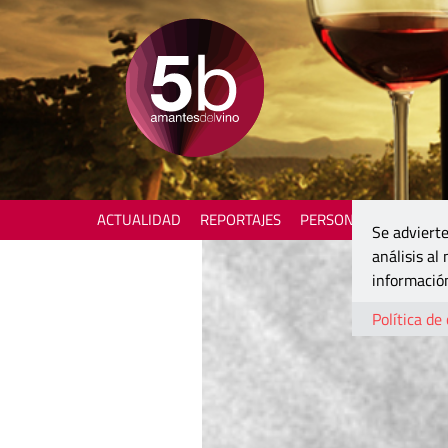
ACTUALIDAD
REPORTAJES
PERSONAJES
ENOTU
Se advierte
análisis al
información
Política de