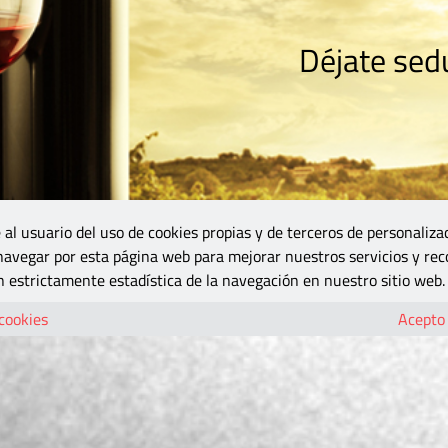
Déjate sedu
RISMO
ZONA DO
VINOS Y MÁS
GASTRONOMÍA
BLOGS
5B
 al usuario del uso de cookies propias y de terceros de personaliza
 navegar por esta página web para mejorar nuestros servicios y rec
 estrictamente estadística de la navegación en nuestro sitio web.
 cookies
Acepto