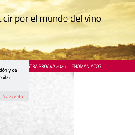
cir por el mundo del vino
 EVENTS
MOSTRA PROAVA 2026
ENOMANÍACOS
ción y de
opilar
·
No acepto