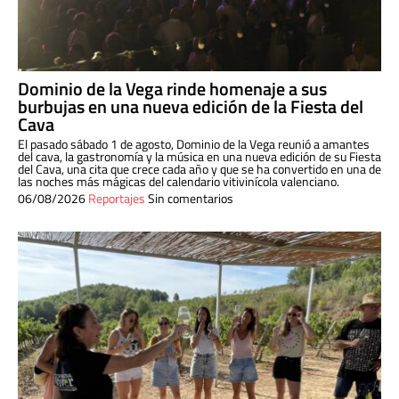
Dominio de la Vega rinde homenaje a sus
burbujas en una nueva edición de la Fiesta del
Cava
El pasado sábado 1 de agosto, Dominio de la Vega reunió a amantes
del cava, la gastronomía y la música en una nueva edición de su Fiesta
del Cava, una cita que crece cada año y que se ha convertido en una de
las noches más mágicas del calendario vitivinícola valenciano.
06/08/2026
Reportajes
Sin comentarios