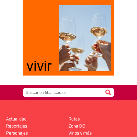
Actualidad
Rutas
Reportajes
Zona DO
Personajes
Vinos y más