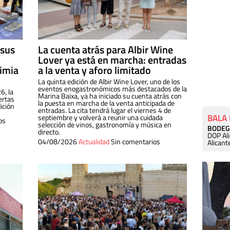
 sus
La cuenta atrás para Albir Wine
Lover ya está en marcha: entradas
dimia
a la venta y aforo limitado
La quinta edición de Albir Wine Lover, uno de los
eventos enogastronómicos más destacados de la
6, la
Marina Baixa, ya ha iniciado su cuenta atrás con
ertas
la puesta en marcha de la venta anticipada de
ición
entradas. La cita tendrá lugar el viernes 4 de
BALA
septiembre y volverá a reunir una cuidada
os
selección de vinos, gastronomía y música en
BODEG
directo.
DOP Al
04/08/2026
Actualidad
Sin comentarios
Alicant