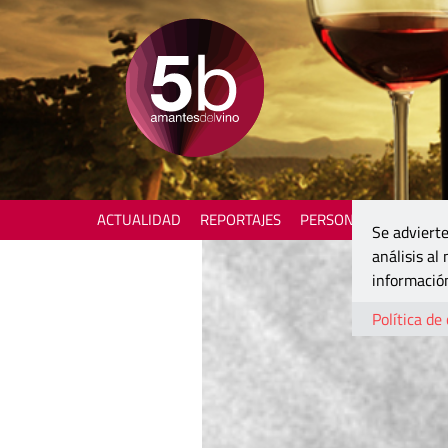
ACTUALIDAD
REPORTAJES
PERSONAJES
ENOTU
Se advierte
análisis al
información
Política de