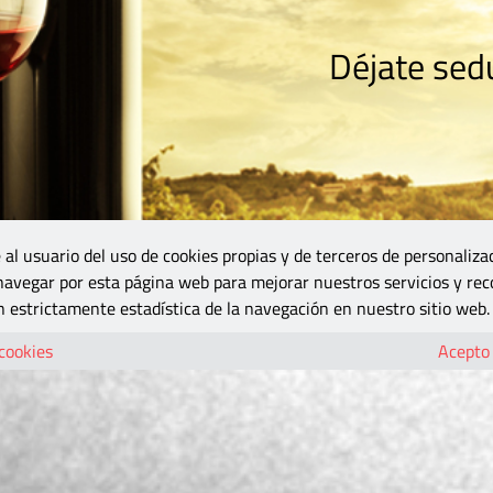
Déjate sedu
RISMO
ZONA DO
VINOS Y MÁS
GASTRONOMÍA
BLOGS
5B
 al usuario del uso de cookies propias y de terceros de personaliza
 navegar por esta página web para mejorar nuestros servicios y rec
 estrictamente estadística de la navegación en nuestro sitio web.
 cookies
Acepto