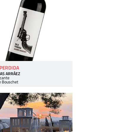
 PERDIDA
AS ARRÁEZ
icante
e Bouschet