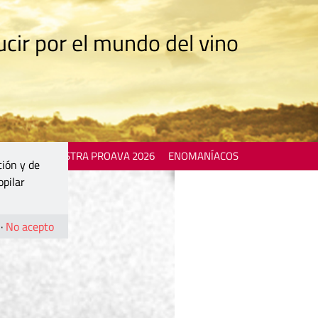
cir por el mundo del vino
 EVENTS
MOSTRA PROAVA 2026
ENOMANÍACOS
ción y de
opilar
·
No acepto