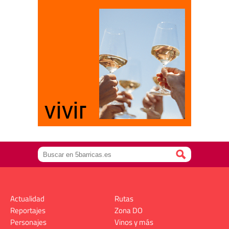
Actualidad
Rutas
Reportajes
Zona DO
Personajes
Vinos y más