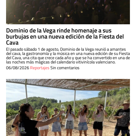
Dominio de la Vega rinde homenaje a sus
burbujas en una nueva edición de la Fiesta del
Cava
El pasado sábado 1 de agosto, Dominio de la Vega reunió a amantes
del cava, la gastronomía y la música en una nueva edición de su Fiesta
del Cava, una cita que crece cada año y que se ha convertido en una de
las noches más mágicas del calendario vitivinícola valenciano.
06/08/2026
Reportajes
Sin comentarios