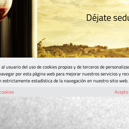
Déjate sedu
RISMO
ZONA DO
VINOS Y MÁS
GASTRONOMÍA
BLOGS
5B
 al usuario del uso de cookies propias y de terceros de personaliza
 navegar por esta página web para mejorar nuestros servicios y rec
 estrictamente estadística de la navegación en nuestro sitio web.
 cookies
Acepto