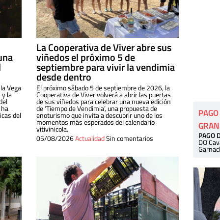
La Cooperativa de Viver abre sus
una
viñedos el próximo 5 de
l
septiembre para vivir la vendimia
desde dentro
 la Vega
El próximo sábado 5 de septiembre de 2026, la
 y la
Cooperativa de Viver volverá a abrir las puertas
del
de sus viñedos para celebrar una nueva edición
 ha
de ‘Tiempo de Vendimia’, una propuesta de
PAGO
cas del
enoturismo que invita a descubrir uno de los
momentos más esperados del calendario
GRAN
vitivinícola.
PAGO 
05/08/2026
Actualidad
Sin comentarios
DO Cav
Garnac