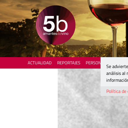
ACTUALIDAD
REPORTAJES
PERSONAJES
ENOTU
Se advierte
análisis al
información
Política de