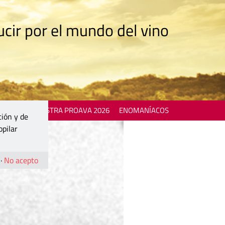
cir por el mundo del vino
 EVENTS
MOSTRA PROAVA 2026
ENOMANÍACOS
ción y de
opilar
·
No acepto