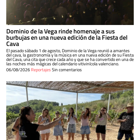
Dominio de la Vega rinde homenaje a sus
burbujas en una nueva edición de la Fiesta del
Cava
El pasado sábado 1 de agosto, Dominio de la Vega reunió a amantes
del cava, la gastronomía y la música en una nueva edición de su Fiesta
del Cava, una cita que crece cada año y que se ha convertido en una de
las noches más mágicas del calendario vitivinícola valenciano.
06/08/2026
Reportajes
Sin comentarios