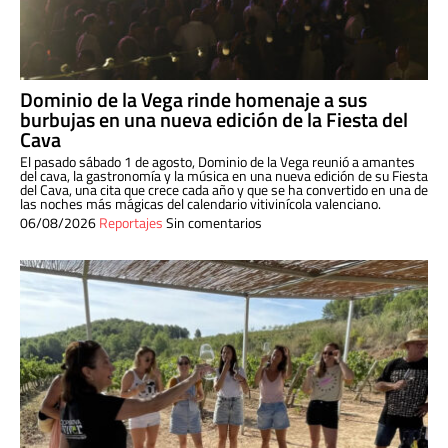
Dominio de la Vega rinde homenaje a sus
burbujas en una nueva edición de la Fiesta del
Cava
El pasado sábado 1 de agosto, Dominio de la Vega reunió a amantes
del cava, la gastronomía y la música en una nueva edición de su Fiesta
del Cava, una cita que crece cada año y que se ha convertido en una de
las noches más mágicas del calendario vitivinícola valenciano.
06/08/2026
Reportajes
Sin comentarios