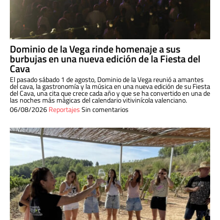
Dominio de la Vega rinde homenaje a sus
burbujas en una nueva edición de la Fiesta del
Cava
El pasado sábado 1 de agosto, Dominio de la Vega reunió a amantes
del cava, la gastronomía y la música en una nueva edición de su Fiesta
del Cava, una cita que crece cada año y que se ha convertido en una de
las noches más mágicas del calendario vitivinícola valenciano.
06/08/2026
Reportajes
Sin comentarios