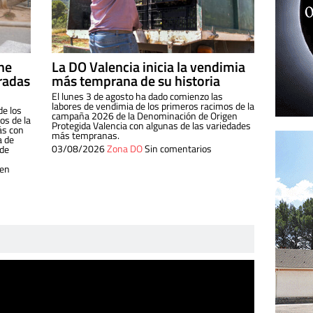
ine
La DO Valencia inicia la vendimia
radas
más temprana de su historia
El lunes 3 de agosto ha dado comienzo las
labores de vendimia de los primeros racimos de la
de los
campaña 2026 de la Denominación de Origen
s de la
Protegida Valencia con algunas de las variedades
ás con
más tempranas.
a de
03/08/2026
Zona DO
Sin comentarios
 de
 en