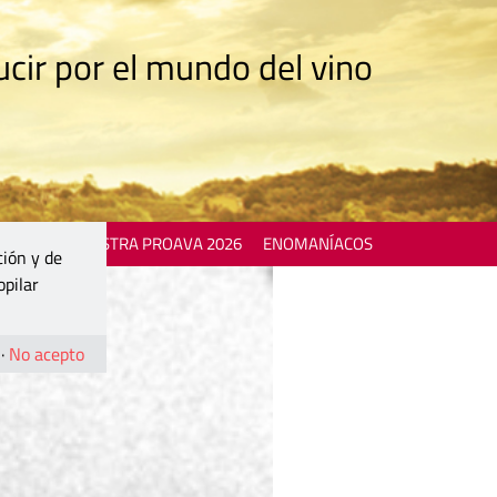
cir por el mundo del vino
 EVENTS
MOSTRA PROAVA 2026
ENOMANÍACOS
ción y de
opilar
·
No acepto