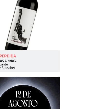
 PERDIDA
AS ARRÁEZ
icante
e Bouschet