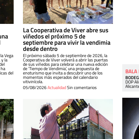
La Cooperativa de Viver abre sus
una
viñedos el próximo 5 de
l
septiembre para vivir la vendimia
desde dentro
 la Vega
El próximo sábado 5 de septiembre de 2026, la
 y la
Cooperativa de Viver volverá a abrir las puertas
del
de sus viñedos para celebrar una nueva edición
 ha
de ‘Tiempo de Vendimia’, una propuesta de
BALA
cas del
enoturismo que invita a descubrir uno de los
momentos más esperados del calendario
BODEG
vitivinícola.
DOP Al
Alicant
05/08/2026
Actualidad
Sin comentarios