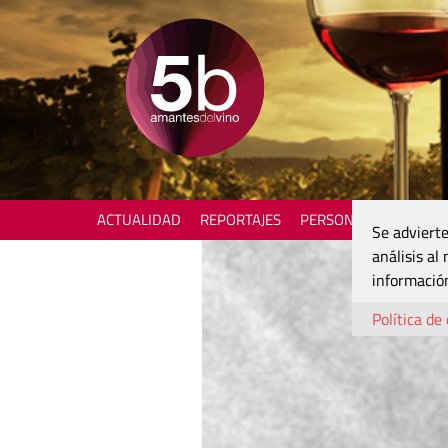
ACTUALIDAD
REPORTAJES
PERSONAJES
ENOTU
Se advierte
análisis al
información
Política de