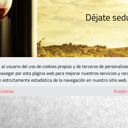
Déjate sedu
RISMO
ZONA DO
VINOS Y MÁS
GASTRONOMÍA
BLOGS
5B
 al usuario del uso de cookies propias y de terceros de personaliza
 navegar por esta página web para mejorar nuestros servicios y rec
 estrictamente estadística de la navegación en nuestro sitio web.
 cookies
Acepto