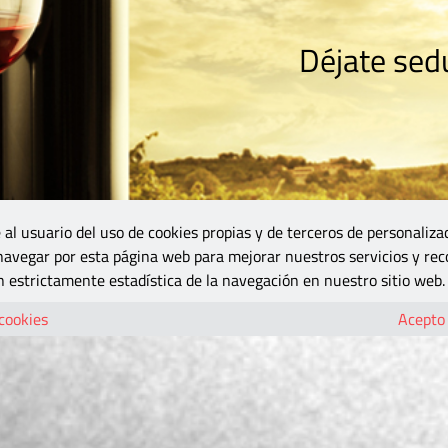
Déjate sedu
RISMO
ZONA DO
VINOS Y MÁS
GASTRONOMÍA
BLOGS
5B
 al usuario del uso de cookies propias y de terceros de personaliza
 navegar por esta página web para mejorar nuestros servicios y rec
 estrictamente estadística de la navegación en nuestro sitio web.
 cookies
Acepto