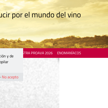
cir por el mundo del vino
 EVENTS
MOSTRA PROAVA 2026
ENOMANÍACOS
ción y de
opilar
·
No acepto