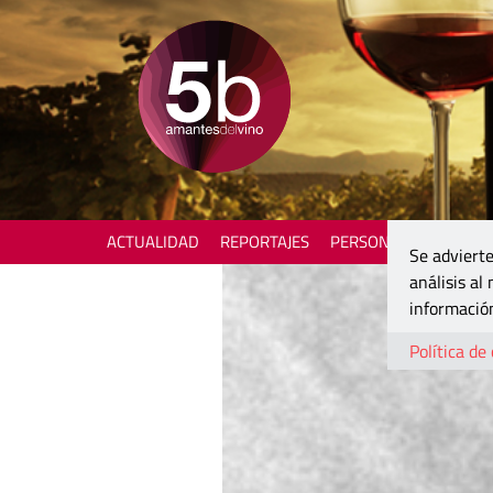
ACTUALIDAD
REPORTAJES
PERSONAJES
ENOTU
Se advierte
análisis al
información
Política de