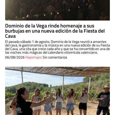
Dominio de la Vega rinde homenaje a sus
burbujas en una nueva edición de la Fiesta del
Cava
El pasado sábado 1 de agosto, Dominio de la Vega reunió a amantes
del cava, la gastronomía y la música en una nueva edición de su Fiesta
del Cava, una cita que crece cada año y que se ha convertido en una de
las noches más mágicas del calendario vitivinícola valenciano.
06/08/2026
Reportajes
Sin comentarios