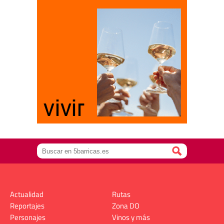
Actualidad
Rutas
Reportajes
Zona DO
Personajes
Vinos y más