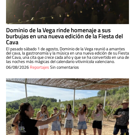
Dominio de la Vega rinde homenaje a sus
burbujas en una nueva edición de la Fiesta del
Cava
El pasado sábado 1 de agosto, Dominio de la Vega reunió a amantes
del cava, la gastronomía y la música en una nueva edición de su Fiesta
del Cava, una cita que crece cada año y que se ha convertido en una de
las noches más mágicas del calendario vitivinícola valenciano.
06/08/2026
Reportajes
Sin comentarios