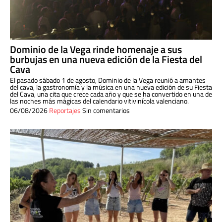
Dominio de la Vega rinde homenaje a sus
burbujas en una nueva edición de la Fiesta del
Cava
El pasado sábado 1 de agosto, Dominio de la Vega reunió a amantes
del cava, la gastronomía y la música en una nueva edición de su Fiesta
del Cava, una cita que crece cada año y que se ha convertido en una de
las noches más mágicas del calendario vitivinícola valenciano.
06/08/2026
Reportajes
Sin comentarios