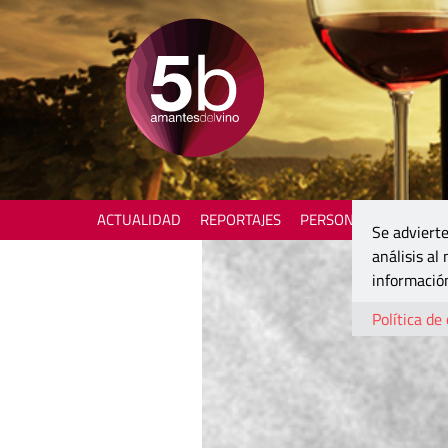
ACTUALIDAD
REPORTAJES
PERSONAJES
ENOTU
Se advierte
análisis al
información
Política de