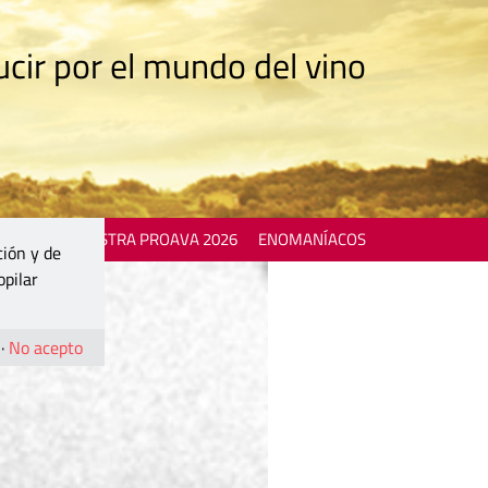
cir por el mundo del vino
 EVENTS
MOSTRA PROAVA 2026
ENOMANÍACOS
ción y de
opilar
·
No acepto