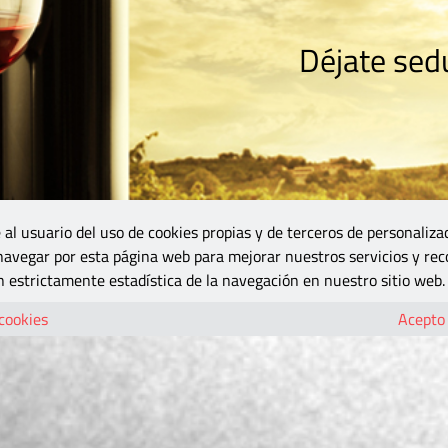
Déjate sedu
RISMO
ZONA DO
VINOS Y MÁS
GASTRONOMÍA
BLOGS
5B
 al usuario del uso de cookies propias y de terceros de personaliza
 navegar por esta página web para mejorar nuestros servicios y rec
 estrictamente estadística de la navegación en nuestro sitio web.
 cookies
Acepto