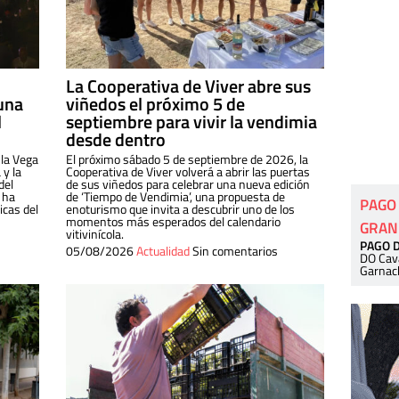
La Cooperativa de Viver abre sus
una
viñedos el próximo 5 de
l
septiembre para vivir la vendimia
desde dentro
 la Vega
El próximo sábado 5 de septiembre de 2026, la
 y la
Cooperativa de Viver volverá a abrir las puertas
del
de sus viñedos para celebrar una nueva edición
 ha
de ‘Tiempo de Vendimia’, una propuesta de
PAGO
cas del
enoturismo que invita a descubrir uno de los
momentos más esperados del calendario
GRAN
vitivinícola.
PAGO 
05/08/2026
Actualidad
Sin comentarios
DO Cav
Garnac