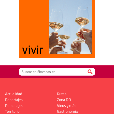
Actualidad
Rutas
Reportajes
Zona DO
Personajes
Vinos y más
Territorio
Gastronomía