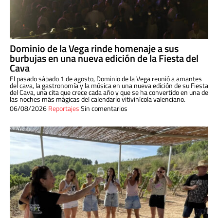
Dominio de la Vega rinde homenaje a sus
burbujas en una nueva edición de la Fiesta del
Cava
El pasado sábado 1 de agosto, Dominio de la Vega reunió a amantes
del cava, la gastronomía y la música en una nueva edición de su Fiesta
del Cava, una cita que crece cada año y que se ha convertido en una de
las noches más mágicas del calendario vitivinícola valenciano.
06/08/2026
Reportajes
Sin comentarios