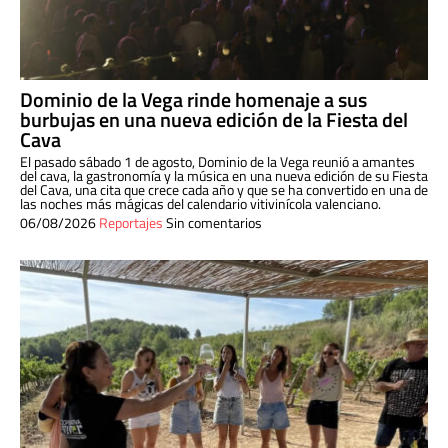
Dominio de la Vega rinde homenaje a sus
burbujas en una nueva edición de la Fiesta del
Cava
El pasado sábado 1 de agosto, Dominio de la Vega reunió a amantes
del cava, la gastronomía y la música en una nueva edición de su Fiesta
del Cava, una cita que crece cada año y que se ha convertido en una de
las noches más mágicas del calendario vitivinícola valenciano.
06/08/2026
Reportajes
Sin comentarios