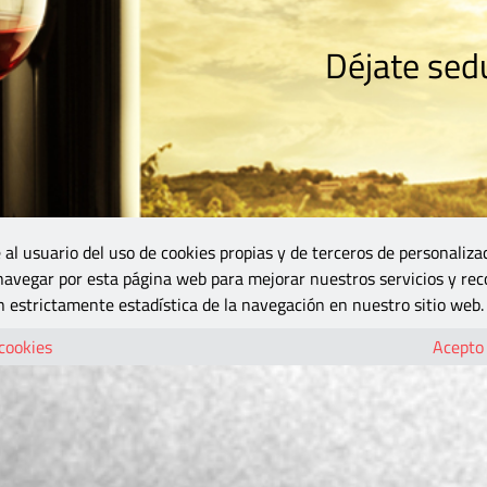
Déjate sedu
RISMO
ZONA DO
VINOS Y MÁS
GASTRONOMÍA
BLOGS
5B
 al usuario del uso de cookies propias y de terceros de personaliza
 navegar por esta página web para mejorar nuestros servicios y rec
 estrictamente estadística de la navegación en nuestro sitio web.
 cookies
Acepto