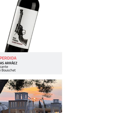
 PERDIDA
AS ARRÁEZ
icante
e Bouschet