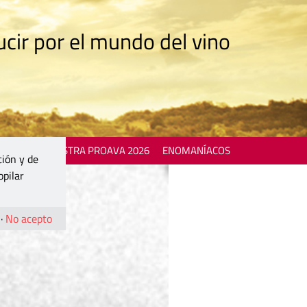
cir por el mundo del vino
 EVENTS
MOSTRA PROAVA 2026
ENOMANÍACOS
ción y de
opilar
·
No acepto