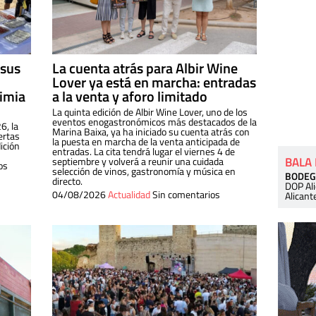
 sus
La cuenta atrás para Albir Wine
Lover ya está en marcha: entradas
dimia
a la venta y aforo limitado
La quinta edición de Albir Wine Lover, uno de los
eventos enogastronómicos más destacados de la
6, la
Marina Baixa, ya ha iniciado su cuenta atrás con
ertas
la puesta en marcha de la venta anticipada de
ición
entradas. La cita tendrá lugar el viernes 4 de
BALA
septiembre y volverá a reunir una cuidada
os
selección de vinos, gastronomía y música en
BODEG
directo.
DOP Al
04/08/2026
Actualidad
Sin comentarios
Alicant