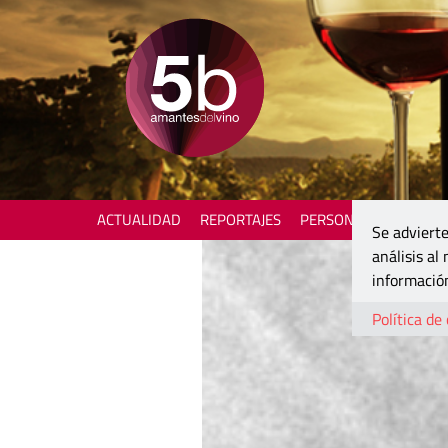
ACTUALIDAD
REPORTAJES
PERSONAJES
ENOTU
Se advierte
análisis al
información
Política de