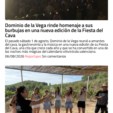
Dominio de la Vega rinde homenaje a sus
burbujas en una nueva edición de la Fiesta del
Cava
El pasado sábado 1 de agosto, Dominio de la Vega reunió a amantes
del cava, la gastronomía y la música en una nueva edición de su Fiesta
del Cava, una cita que crece cada año y que se ha convertido en una de
las noches más mágicas del calendario vitivinícola valenciano.
06/08/2026
Reportajes
Sin comentarios