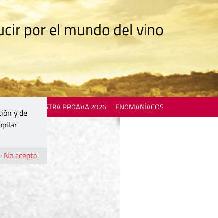
cir por el mundo del vino
 EVENTS
MOSTRA PROAVA 2026
ENOMANÍACOS
ción y de
opilar
·
No acepto