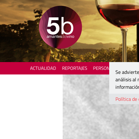
ACTUALIDAD
REPORTAJES
PERSONAJES
ENOTU
Se advierte
análisis al
información
Política de