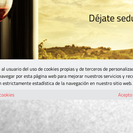
Déjate sedu
RISMO
ZONA DO
VINOS Y MÁS
GASTRONOMÍA
BLOGS
5B
 al usuario del uso de cookies propias y de terceros de personaliza
 navegar por esta página web para mejorar nuestros servicios y rec
 estrictamente estadística de la navegación en nuestro sitio web.
 cookies
Acepto