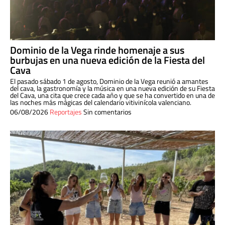
Dominio de la Vega rinde homenaje a sus
burbujas en una nueva edición de la Fiesta del
Cava
El pasado sábado 1 de agosto, Dominio de la Vega reunió a amantes
del cava, la gastronomía y la música en una nueva edición de su Fiesta
del Cava, una cita que crece cada año y que se ha convertido en una de
las noches más mágicas del calendario vitivinícola valenciano.
06/08/2026
Reportajes
Sin comentarios