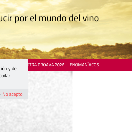
cir por el mundo del vino
 EVENTS
MOSTRA PROAVA 2026
ENOMANÍACOS
ción y de
opilar
·
No acepto