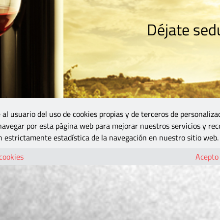
Déjate sedu
RISMO
ZONA DO
VINOS Y MÁS
GASTRONOMÍA
BLOGS
5B
 al usuario del uso de cookies propias y de terceros de personaliza
 navegar por esta página web para mejorar nuestros servicios y rec
 estrictamente estadística de la navegación en nuestro sitio web.
 cookies
Acepto