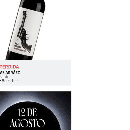
 PERDIDA
AS ARRÁEZ
icante
e Bouschet