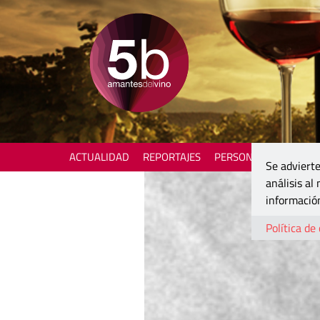
ACTUALIDAD
REPORTAJES
PERSONAJES
ENOTU
Se advierte
análisis al
información
Política de