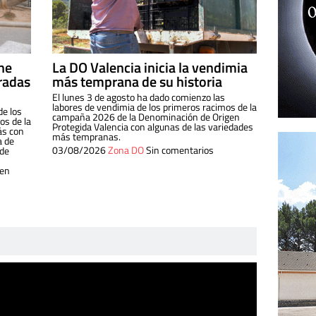
ine
La DO Valencia inicia la vendimia
radas
más temprana de su historia
El lunes 3 de agosto ha dado comienzo las
labores de vendimia de los primeros racimos de la
de los
campaña 2026 de la Denominación de Origen
s de la
Protegida Valencia con algunas de las variedades
ás con
más tempranas.
a de
03/08/2026
Zona DO
Sin comentarios
 de
 en