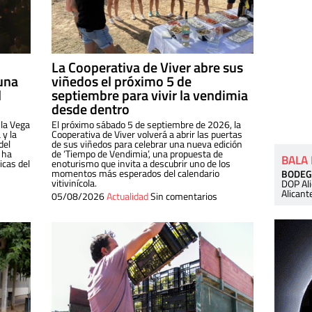
La Cooperativa de Viver abre sus
una
viñedos el próximo 5 de
l
septiembre para vivir la vendimia
desde dentro
 la Vega
El próximo sábado 5 de septiembre de 2026, la
 y la
Cooperativa de Viver volverá a abrir las puertas
del
de sus viñedos para celebrar una nueva edición
 ha
de ‘Tiempo de Vendimia’, una propuesta de
BALA
cas del
enoturismo que invita a descubrir uno de los
momentos más esperados del calendario
BODEG
vitivinícola.
DOP Al
Alicant
05/08/2026
Actualidad
Sin comentarios