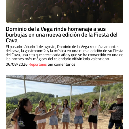
Dominio de la Vega rinde homenaje a sus
burbujas en una nueva edición de la Fiesta del
Cava
El pasado sábado 1 de agosto, Dominio de la Vega reunió a amantes
del cava, la gastronomía y la música en una nueva edición de su Fiesta
del Cava, una cita que crece cada año y que se ha convertido en una de
las noches más mágicas del calendario vitivinícola valenciano.
06/08/2026
Reportajes
Sin comentarios