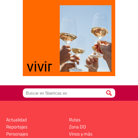
Actualidad
Rutas
Reportajes
Zona DO
Personajes
Vinos y más