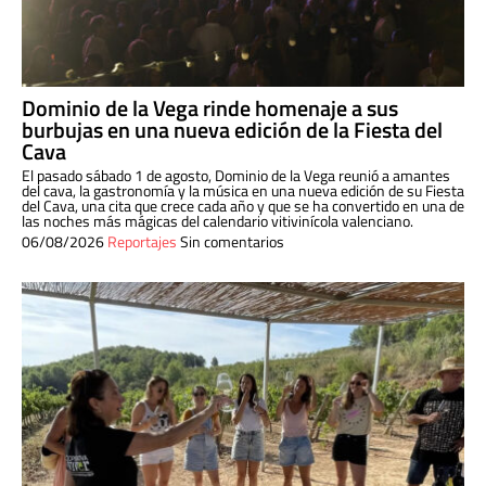
Dominio de la Vega rinde homenaje a sus
burbujas en una nueva edición de la Fiesta del
Cava
El pasado sábado 1 de agosto, Dominio de la Vega reunió a amantes
del cava, la gastronomía y la música en una nueva edición de su Fiesta
del Cava, una cita que crece cada año y que se ha convertido en una de
las noches más mágicas del calendario vitivinícola valenciano.
06/08/2026
Reportajes
Sin comentarios