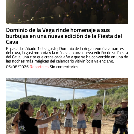
Dominio de la Vega rinde homenaje a sus
burbujas en una nueva edición de la Fiesta del
Cava
El pasado sábado 1 de agosto, Dominio de la Vega reunió a amantes
del cava, la gastronomía y la música en una nueva edición de su Fiesta
del Cava, una cita que crece cada año y que se ha convertido en una de
las noches más mágicas del calendario vitivinícola valenciano.
06/08/2026
Reportajes
Sin comentarios