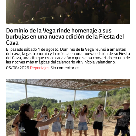
Dominio de la Vega rinde homenaje a sus
burbujas en una nueva edición de la Fiesta del
Cava
El pasado sábado 1 de agosto, Dominio de la Vega reunió a amantes
del cava, la gastronomía y la música en una nueva edición de su Fiesta
del Cava, una cita que crece cada año y que se ha convertido en una de
las noches más mágicas del calendario vitivinícola valenciano.
06/08/2026
Reportajes
Sin comentarios