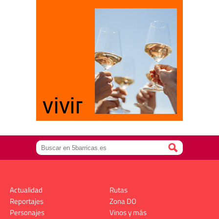
Actualidad
Rutas
Reportajes
Zona DO
Personajes
Vinos y más