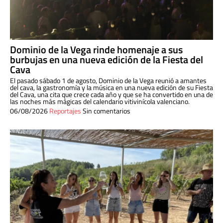
Dominio de la Vega rinde homenaje a sus
burbujas en una nueva edición de la Fiesta del
Cava
El pasado sábado 1 de agosto, Dominio de la Vega reunió a amantes
del cava, la gastronomía y la música en una nueva edición de su Fiesta
del Cava, una cita que crece cada año y que se ha convertido en una de
las noches más mágicas del calendario vitivinícola valenciano.
06/08/2026
Reportajes
Sin comentarios