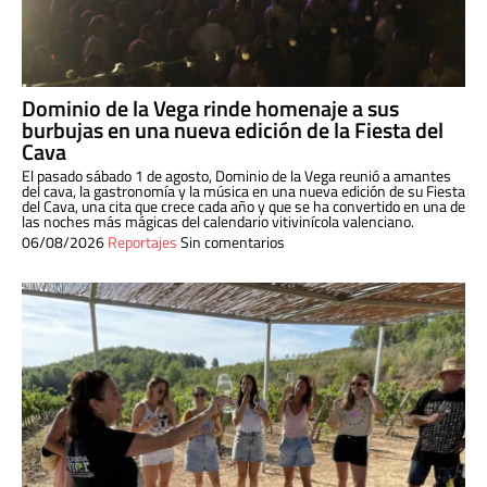
Dominio de la Vega rinde homenaje a sus
burbujas en una nueva edición de la Fiesta del
Cava
El pasado sábado 1 de agosto, Dominio de la Vega reunió a amantes
del cava, la gastronomía y la música en una nueva edición de su Fiesta
del Cava, una cita que crece cada año y que se ha convertido en una de
las noches más mágicas del calendario vitivinícola valenciano.
06/08/2026
Reportajes
Sin comentarios