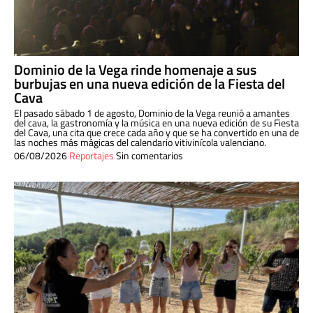
Dominio de la Vega rinde homenaje a sus
burbujas en una nueva edición de la Fiesta del
Cava
El pasado sábado 1 de agosto, Dominio de la Vega reunió a amantes
del cava, la gastronomía y la música en una nueva edición de su Fiesta
del Cava, una cita que crece cada año y que se ha convertido en una de
las noches más mágicas del calendario vitivinícola valenciano.
06/08/2026
Reportajes
Sin comentarios