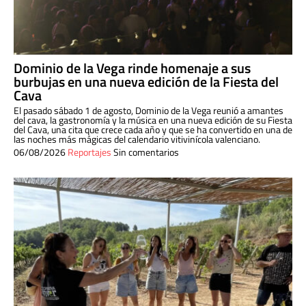
Dominio de la Vega rinde homenaje a sus
burbujas en una nueva edición de la Fiesta del
Cava
El pasado sábado 1 de agosto, Dominio de la Vega reunió a amantes
del cava, la gastronomía y la música en una nueva edición de su Fiesta
del Cava, una cita que crece cada año y que se ha convertido en una de
las noches más mágicas del calendario vitivinícola valenciano.
06/08/2026
Reportajes
Sin comentarios