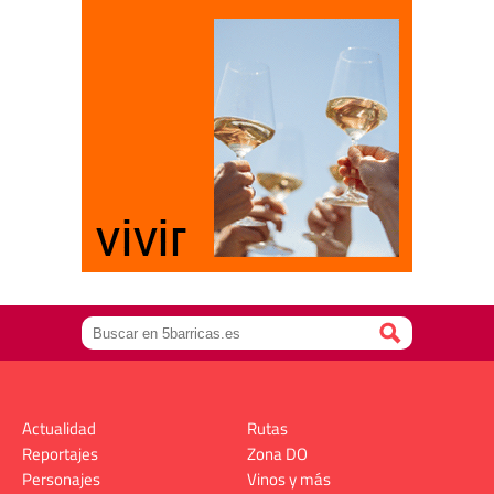
Actualidad
Rutas
Reportajes
Zona DO
Personajes
Vinos y más