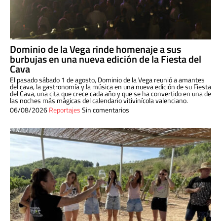
Dominio de la Vega rinde homenaje a sus
burbujas en una nueva edición de la Fiesta del
Cava
El pasado sábado 1 de agosto, Dominio de la Vega reunió a amantes
del cava, la gastronomía y la música en una nueva edición de su Fiesta
del Cava, una cita que crece cada año y que se ha convertido en una de
las noches más mágicas del calendario vitivinícola valenciano.
06/08/2026
Reportajes
Sin comentarios