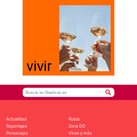
Actualidad
Rutas
Reportajes
Zona DO
Personajes
Vinos y más