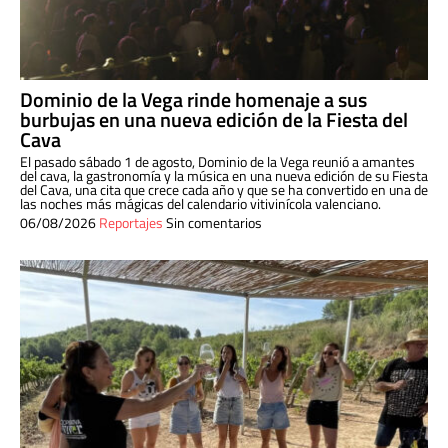
Dominio de la Vega rinde homenaje a sus
burbujas en una nueva edición de la Fiesta del
Cava
El pasado sábado 1 de agosto, Dominio de la Vega reunió a amantes
del cava, la gastronomía y la música en una nueva edición de su Fiesta
del Cava, una cita que crece cada año y que se ha convertido en una de
las noches más mágicas del calendario vitivinícola valenciano.
06/08/2026
Reportajes
Sin comentarios