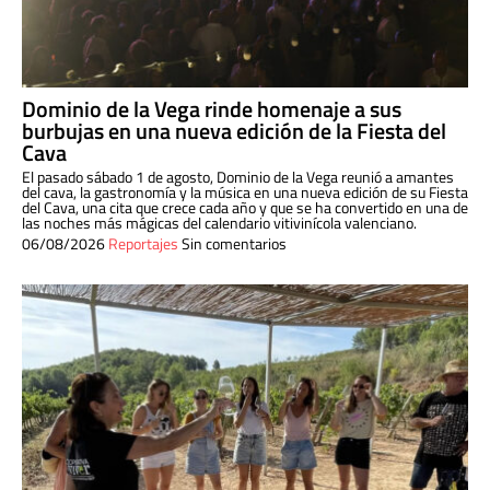
Dominio de la Vega rinde homenaje a sus
burbujas en una nueva edición de la Fiesta del
Cava
El pasado sábado 1 de agosto, Dominio de la Vega reunió a amantes
del cava, la gastronomía y la música en una nueva edición de su Fiesta
del Cava, una cita que crece cada año y que se ha convertido en una de
las noches más mágicas del calendario vitivinícola valenciano.
06/08/2026
Reportajes
Sin comentarios