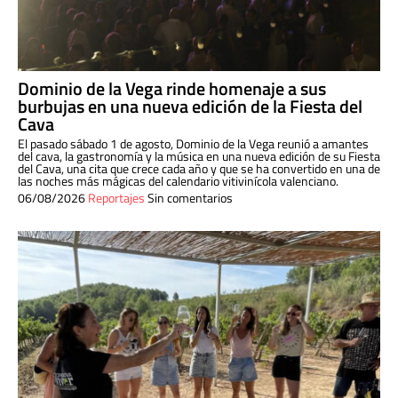
Dominio de la Vega rinde homenaje a sus
burbujas en una nueva edición de la Fiesta del
Cava
El pasado sábado 1 de agosto, Dominio de la Vega reunió a amantes
del cava, la gastronomía y la música en una nueva edición de su Fiesta
del Cava, una cita que crece cada año y que se ha convertido en una de
las noches más mágicas del calendario vitivinícola valenciano.
06/08/2026
Reportajes
Sin comentarios