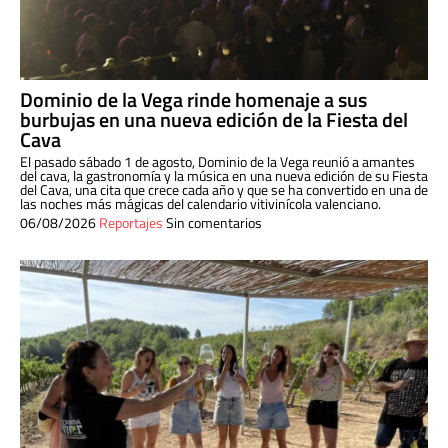
Dominio de la Vega rinde homenaje a sus
burbujas en una nueva edición de la Fiesta del
Cava
El pasado sábado 1 de agosto, Dominio de la Vega reunió a amantes
del cava, la gastronomía y la música en una nueva edición de su Fiesta
del Cava, una cita que crece cada año y que se ha convertido en una de
las noches más mágicas del calendario vitivinícola valenciano.
06/08/2026
Reportajes
Sin comentarios