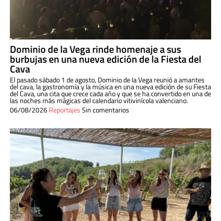
Dominio de la Vega rinde homenaje a sus
burbujas en una nueva edición de la Fiesta del
Cava
El pasado sábado 1 de agosto, Dominio de la Vega reunió a amantes
del cava, la gastronomía y la música en una nueva edición de su Fiesta
del Cava, una cita que crece cada año y que se ha convertido en una de
las noches más mágicas del calendario vitivinícola valenciano.
06/08/2026
Reportajes
Sin comentarios