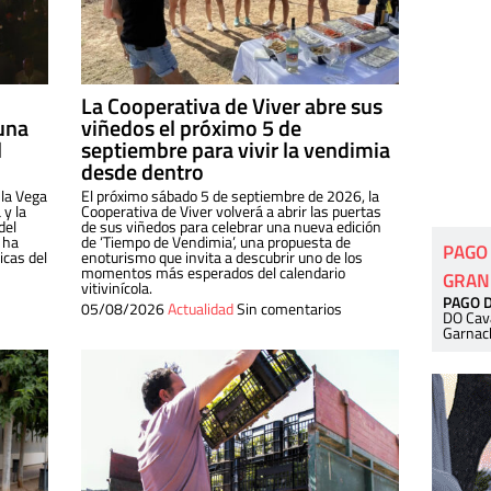
La Cooperativa de Viver abre sus
una
viñedos el próximo 5 de
l
septiembre para vivir la vendimia
desde dentro
 la Vega
El próximo sábado 5 de septiembre de 2026, la
 y la
Cooperativa de Viver volverá a abrir las puertas
del
de sus viñedos para celebrar una nueva edición
 ha
de ‘Tiempo de Vendimia’, una propuesta de
PAGO
cas del
enoturismo que invita a descubrir uno de los
momentos más esperados del calendario
GRAN
vitivinícola.
PAGO 
05/08/2026
Actualidad
Sin comentarios
DO Cav
Garnac