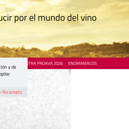
cir por el mundo del vino
 EVENTS
MOSTRA PROAVA 2026
ENOMANÍACOS
ción y de
opilar
·
No acepto