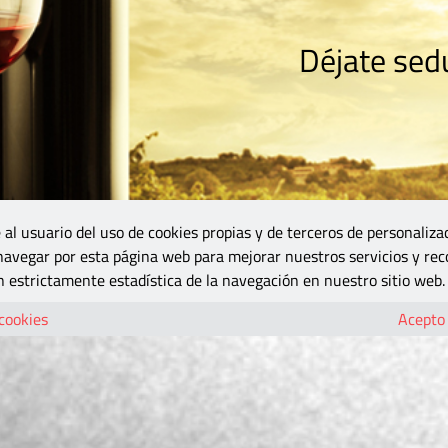
Déjate sedu
RISMO
ZONA DO
VINOS Y MÁS
GASTRONOMÍA
BLOGS
5B
 al usuario del uso de cookies propias y de terceros de personaliza
 navegar por esta página web para mejorar nuestros servicios y rec
 estrictamente estadística de la navegación en nuestro sitio web.
 cookies
Acepto