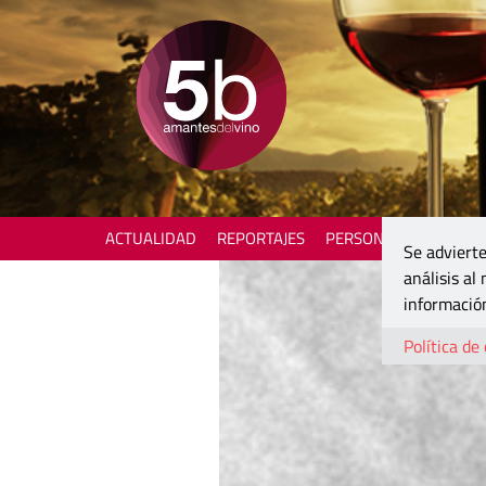
ACTUALIDAD
REPORTAJES
PERSONAJES
ENOTU
Se advierte
análisis al
información
Política de