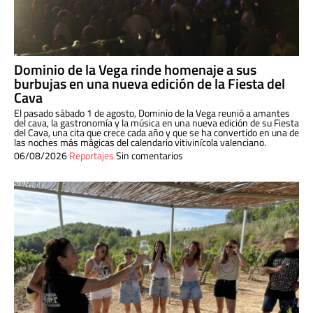
Dominio de la Vega rinde homenaje a sus
burbujas en una nueva edición de la Fiesta del
Cava
El pasado sábado 1 de agosto, Dominio de la Vega reunió a amantes
del cava, la gastronomía y la música en una nueva edición de su Fiesta
del Cava, una cita que crece cada año y que se ha convertido en una de
las noches más mágicas del calendario vitivinícola valenciano.
06/08/2026
Reportajes
Sin comentarios