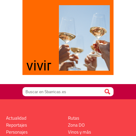
Actualidad
Rutas
Reportajes
Zona DO
Personajes
Vinos y más