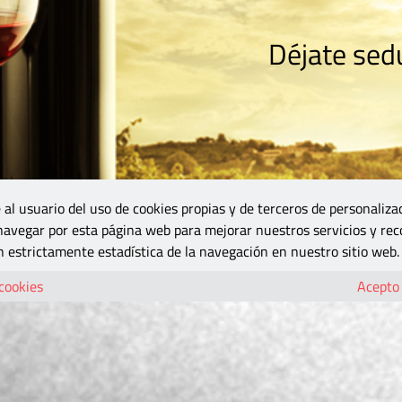
Déjate sedu
RISMO
ZONA DO
VINOS Y MÁS
GASTRONOMÍA
BLOGS
5B
 al usuario del uso de cookies propias y de terceros de personaliza
 navegar por esta página web para mejorar nuestros servicios y rec
 estrictamente estadística de la navegación en nuestro sitio web.
 cookies
Acepto