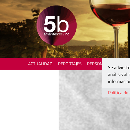
ACTUALIDAD
REPORTAJES
PERSONAJES
ENOTU
Se advierte
análisis al
información
Política de