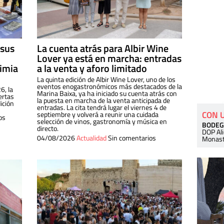
 sus
La cuenta atrás para Albir Wine
Lover ya está en marcha: entradas
dimia
a la venta y aforo limitado
La quinta edición de Albir Wine Lover, uno de los
eventos enogastronómicos más destacados de la
6, la
Marina Baixa, ya ha iniciado su cuenta atrás con
ertas
la puesta en marcha de la venta anticipada de
ición
entradas. La cita tendrá lugar el viernes 4 de
CON 
septiembre y volverá a reunir una cuidada
os
selección de vinos, gastronomía y música en
BODEG
directo.
DOP Al
04/08/2026
Actualidad
Sin comentarios
Monast