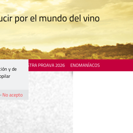
cir por el mundo del vino
 EVENTS
MOSTRA PROAVA 2026
ENOMANÍACOS
ción y de
opilar
·
No acepto