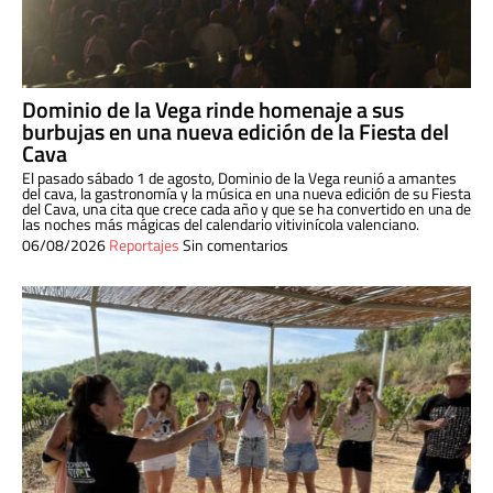
Dominio de la Vega rinde homenaje a sus
burbujas en una nueva edición de la Fiesta del
Cava
El pasado sábado 1 de agosto, Dominio de la Vega reunió a amantes
del cava, la gastronomía y la música en una nueva edición de su Fiesta
del Cava, una cita que crece cada año y que se ha convertido en una de
las noches más mágicas del calendario vitivinícola valenciano.
06/08/2026
Reportajes
Sin comentarios